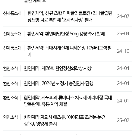
할인 혜택
환인제약, 신규 조합 다파글리플로진+리나글립틴
신제품소개
24-07
당뇨병 치료 복합제 ‘포사리나정’ 발매
환인제약, 환인메만틴정 5mg 용량 추가 발매
25-04
신제품소개
환인제약, 뇌대사개선제 니세온정 10밀리그램 발
신제품소개
24-10
매
환인제약, 제26회 환인정신의학상 시상
24-04
환인소식
환인제약, 2024년도 정기 승진인사 단행
24-04
환인소식
환인제약, 사노피와 류마티스 치료제 아라바정 국내
환인소식
24-01
단독판매, 유통 계약 체결
환인제약 자회사 애즈유, ‘아이리프 조건눈 눈건
환인소식
25-02
강’3종 영양제 출시