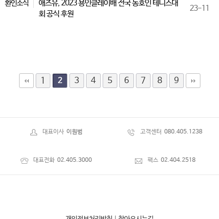
애즈유, 2023 용인클레이배 전국 동호인 테니스대
환인소식
23-11
회 공식 후원
1
3
4
5
6
7
8
9
2
대표이사
이원범
고객센터
080.405.1238
대표전화
02.405.3000
팩스
02.404.2518