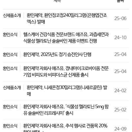
제목
날짜
환인제약, 환인징코정240밀리그램(은행엽건조
신제품소개
25-06
엑스) 발매
헬스케어 건강식품 전문브랜드 애즈유, 과즙세연과
환인소식
24-10
식물성 멜라토닌 솔솔바인 제품 이벤트 진행
환인제약, 2025년도 정기 승진인사 단행
25-04
환인소식
환인제약 자회사 애즈유, 장내마이크로바이옴 전문
환인소식
25-04
기업 비피도와 비피더스균 신제품 출시
환인제약, 니세온정30밀리그램(니세르골린) 발
신제품소개
24-02
매
환인제약 자회사 애즈유, '식물성 멜라토닌 5mg 함
환인소식
25-02
유 솔솔바인 리프레시미' 출시
환인제약 자회사 애즈유, 추석 행사로 전품목 20%
환인소식
24-09