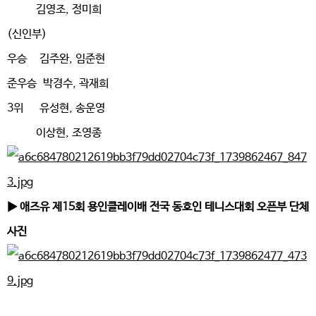
김영조, 정미희
(신인부)
우승 김주완, 임준현
준우승 박경수, 곽재희
3위 유성현, 송운영
이상현, 조영종
▶ 애즈유 제15회 용인클레이배 전국 동호인 테니스대회 오픈부 단체
사진