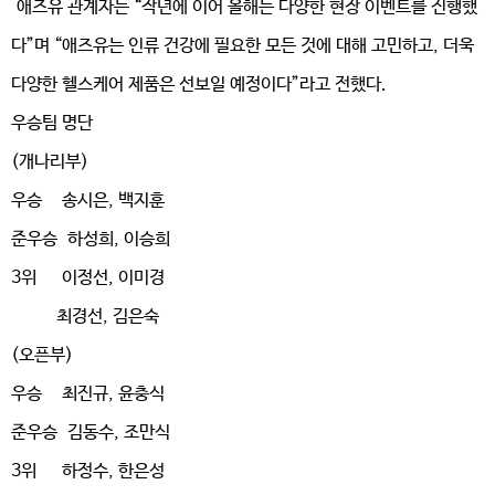
애즈유 관계자는 “작년에 이어 올해는 다양한 현장 이벤트를 진행했
다”며 “애즈유는 인류 건강에 필요한 모든 것에 대해 고민하고, 더욱
다양한 헬스케어 제품은 선보일 예정이다”라고 전했다.
우승팀 명단
(개나리부)
우승 송시은, 백지훈
준우승 하성희, 이승희
3위 이정선, 이미경
최경선, 김은숙
(오픈부)
우승 최진규, 윤충식
준우승 김동수, 조만식
3위 하정수, 한은성