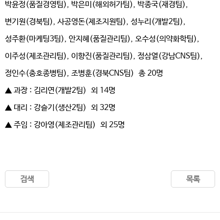
박윤정(품질경영팀), 박은미(해외허가팀), 박종국(재경팀),
변기원(경북팀), 사공영돈(제조지원팀), 성누리(개발2팀),
성주환(마케팅3팀), 안지혜(품질관리팀), 오수성(의약화학팀),
이주성(제조관리팀), 이향진(품질관리팀), 정삼열(강남CNS팀),
정인수(충호종병팀), 조병훈(경북CNS팀) 총 20명
▲ 과장 : 김리연(개발2팀) 외 14명
▲ 대리 : 강슬기(생산2팀) 외 32명
▲ 주임 : 강아영(제조관리팀) 외 25명
검색
목록