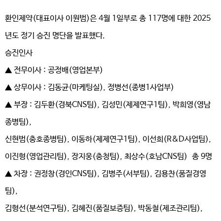
환인제약(대표이사 이원범)은 4월 1일부로 총 117명에 대한 2025
년도 정기 승진 명단을 발표했다.
승진인사
▲ 전무이사 : 공정배(영업본부)
▲ 상무이사 : 김동균(마케팅실), 정병선(종병1사업부)
▲ 부장 : 김두환(경북CNS팀), 김성민(제제연구1팀), 박희영(영남
종병팀),
신현범(충호종병팀), 이동하(제제연구1팀), 이선희(R&D사업팀),
이진형(영업관리팀), 장지웅(충청팀), 최상수(호남CNS팀) 총 9명
▲ 차장 : 권정창(경인CNS팀), 김병주(서부팀), 김용찬(품질경영
팀),
김형선(분석연구팀), 김혜진(품질보증팀), 박동철(제조관리팀),