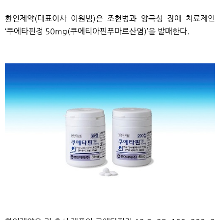
​환인제약(대표이사 이원범)은 조현병과 양극성 장애 치료제인
‘쿠에타핀정 50mg(쿠에티아핀푸마르산염)’을 발매한다.