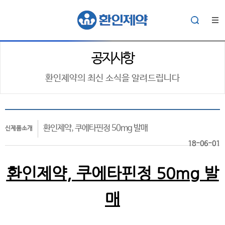
공지사항
환인제약의 최신 소식을 알려드립니다
환인제약, 쿠에타핀정 50mg 발매
신제품소개
18-06-01
환인제약
,
쿠에타핀정
50mg
발
매