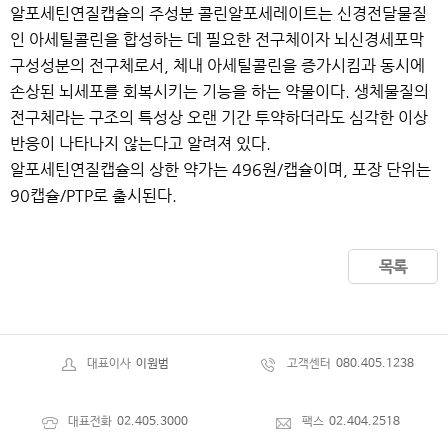
알포세틴연질캡슐의 주성분 콜린알포세레이트는 신경전달물질
인 아세틸콜린을 합성하는 데 필요한 전구체이자 뇌신경세포막
구성성분의 전구체로서, 체내 아세틸콜린을 증가시킴과 동시에
손상된 뇌세포를 회복시키는 기능을 하는 약물이다. 생체물질의
전구체라는 구조의 특성상 오랜 기간 투약하더라도 심각한 이상
반응이 나타나지 않는다고 알려져 있다.
알포세틴연질캡슐의 상한 약가는 496원/캡슐이며, 포장 단위는
90캡슐/PTP로 출시된다.
목록
대표이사
이원범
고객센터
080.405.1238
대표전화
02.405.3000
팩스
02.404.2518