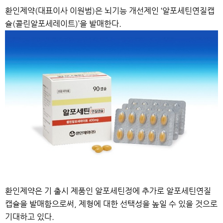
환인제약(대표이사 이원범)은 뇌기능 개선제인 ‘알포세틴연질캡
슐(콜린알포세레이트)’을 발매한다.
환인제약은 기 출시 제품인 알포세틴정에 추가로 알포세틴연질
캡슐을 발매함으로써, 제형에 대한 선택성을 높일 수 있을 것으로
기대하고 있다.