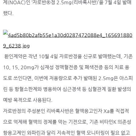
제(NOAC)인 ‘자로반®정 2.5mg(리바록사반)’을 7월 4일 발매
했다.
환인제약은 작년 10월 4일 자로반정을 신규로 발매했는데, 기존
10, 15, 20mg가 심재성 정맥혈전증 및 폐색전증 등의 치료 용
도로 쓰인다면, 이번에 저용량으로 추가 발매된 2.5mg은 아스피
린 등 항혈소판제와 병용하여 심근경색 등 심혈관계 질환 발생의
예방 목적으로 사용된다.
자로반정의 주성분인 리바록사반은 혈액응고인자 Xa를 직접적
으로 억제해 혈액의 정체를 막는 기전으로, 기존 비타민K 의존성
항응고제인 와파린과 달리 지속적인 혈액 모니터링이 필요 없고