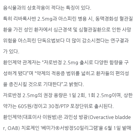
음식물과의 상호작용이 적다는 특징이 있다.
특히 리바록사반 2.5mg과 아스피린 병용 시, 동맥경화성 혈관질
환을 가진 성인 환자에서 심근경색 및 심혈관질환으로 인한 사망
위험을 아스피린 단독요법보다 더 많이 감소시켰다는 연구결과
가 있다.
환인제약 관계자는 “자로반정 2.5mg 출시로 다양한 함량을 구
성하게 됐다”며 “약제의 적응증 범위를 넓히고 환자들의 편의성
을 증진시킬 것으로 기대한다”고 밝혔다.
자로반정 2.5mg의 권장 용량은 1일 2회, 1회 2.5mg이며, 상한
약가는 605원/정이고 30정/PTP 포장단위로 출시된다.
환인제약(대표이사 이원범)은 과민성 방광(Overactive bladde
r, OAB) 치료제인 ‘베미가®서방정50밀리그램’을 6월 1일 발매