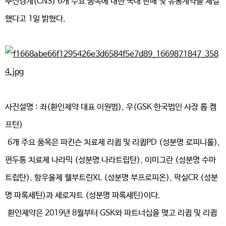
추신경계(CNS) 6개 주요 품목에 대한 국내 판매 및 유통계약을 체결
했다고 1일 밝혔다.
사진설명 : 좌(환인제약 대표 이원범), 우(GSK 한국법인 사장 롭 켐
프턴)
6개 주요 품목은 파킨슨 치료제 리큅 및 리큅PD (성분명 로피니롤),
편두통 치료제 나라믹 (성분명 나라트립탄), 이미그란 (성분명 수마
트립탄), 항우울제 웰부트린XL (성분명 부프로피온), 팍실CR (성분
명 파록세틴)과 세로자트 (성분명 파록세틴)이다.
환인제약은 2019년 8월부터 GSK와 파트너십을 맺고 리큅 및 리큅