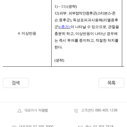
1) ~ 11) (
생략
)
1
12)
피부
:
피부점막안증후군
(
스티븐스
-
존
1
슨 증후군
),
독성표피괴사용해
(
리엘증후
군
)
<
추가
>
이 나타날 수 있으므로
,
관찰을
4. 이상반응
충분히 하고
,
이상반응이 나타난 경우에
는 즉시 투여를 중지하고
,
적절한 처치를
한다
.
(
(
생략
)
검색
목록
대표이사
이원범
고객센터
080.405.1238