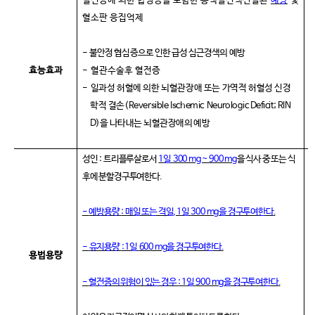
혈전증에 의한 합병증을 포함한 동맥혈전색전질환
예방
및
혈소판 응집억제
-
불안정 협심증으로 인한 급성 심근경색의 예방
효능효과
-
혈관수술후 혈전증
-
일과성 허혈에 의한 뇌혈관장애 또는 가역적 허혈성 신경
학적 결손
(Reversible Ischemic
Neurologic Deficit; RIN
D)
을 나타내는 뇌혈관장애의 예방
성인
:
트리플루살로서
1
일
300 mg ~ 900 mg
을 식사 중 또는 식
후에 분할경구투여한다
.
-
예방용량
:
매일 또는 격일
, 1
일
300 mg
을 경구투여한다
.
-
-
유지용량
: 1
일
600 mg
을 경구투여한다
.
용법용량
-
-
혈전증의 위험이 있는 경우
: 1
일
900 mg
을 경구투여한다
.
-