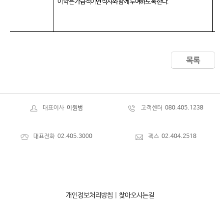
이 약은 가급적이면 식사와 함께 투여하도록 한다
.
목록
대표이사
이원범
고객센터
080.405.1238
대표전화
02.405.3000
팩스
02.404.2518
개인정보처리방침
|
찾아오시는길