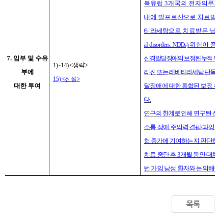
북유럽
3
개국의 전자의무기
내에
발프로산으로 치료받은
티라세탐으로
치료받은 남성
al disorders: NDDs)
위험이 증
7.
임부 및 수유
신경발달장애의 보정된 누적 위
1)~14) <
생략
>
부에
리진
또는 레베티라세탐 단독
15) <
신설
>
대한 투여
달장애에
대한 통합된 보정 위
다
.
연구의 한계로 인해 연구된 
소통
장애
,
주의력 결핍
/
과잉 
험 증가에
기여하는지 판단하
치료 중단 후
3
개월 동안 대체
번 가임 남성 환자와 논의해야
목록