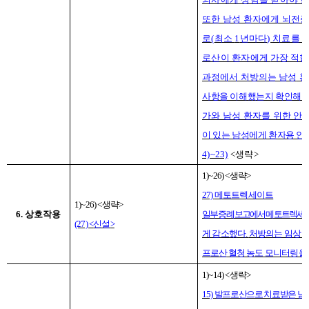
또한 남성 환자에게 뇌전증
로
(
최소
1
년마다
)
치료를 
로산이 환자에게
가장 적합
과정에서 처방의는 남성
환
사항을 이해했는지 확인해야
가와 남성 환자를 위한 안
이 있는 남성에게 환자용 안
4)~23)
<
생략
>
1)~26) <
생략
>
27)
메토트렉세이트
1)~26) <
생략
>
6.
상호작용
일부 증례 보고에서 메토트렉세이
(27) <
신설
>
게 감소했다
.
처방의는 임상 
프로산
혈청 농도 모니터링을
1)~14) <
생략
>
15)
발프로산으로 치료받은 남