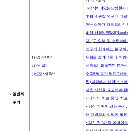
3)
생식력이 있는 남성 환자에
후향적 관찰 연구에 따르면
어난
소아가 라모트리진 또
비해 신경
발달장애
(Neurodevel
다
. (‘7.
임부 및 수유부에 
연구의 한계에도 불구하고
1)~2) <
생략
>
위험을
알려야 한다
.
처방의
3) <
신설
>
성 파트너를
포함한 효과적인
4)~23)
<
생략
>
소
3
개월 동안 발프
로산을 
된
)
남성에서 태어난 소아
다음 사항을 권고해야 한
5. 일반적
•
이 약의 치료 중 및 치료 
주의
•
임신 계획이 있는 즉시
,
그
해 처방의와 상담이 필요
•
임신 전
3
개월 이내에 발
의사에게 상담을 받아야 