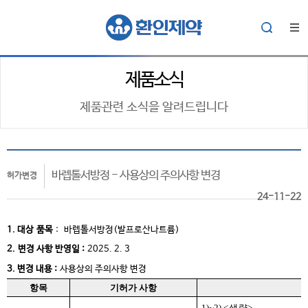
제품소식
제품관련 소식을 알려드립니다
바렙톨서방정 - 사용상의 주의사항 변경
허가변경
24-11-22
1. 대상
품목
:
바렙톨서방정(발프로산나트륨)
2.
변경 사항 반영일 :
2025. 2. 3
3. 변경 내용 :
사용상의 주의사항 변경
항목
기허가 사항
1)~2)
<
생략
>