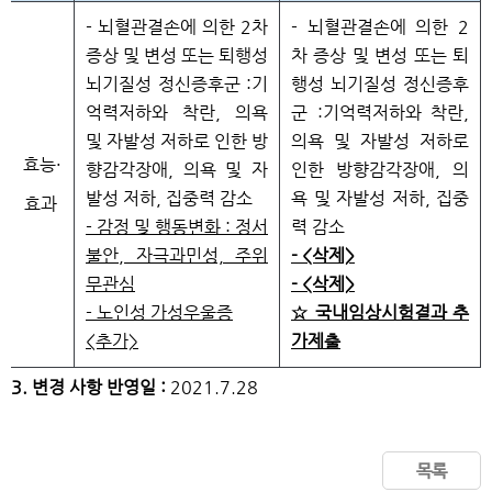
- 뇌혈관결손에 의한 2차
- 뇌혈관결손에 의한 2
증상 및 변성 또는 퇴행성
차 증상 및 변성 또는 퇴
뇌기질성 정신증후군 :기
행성 뇌기질성 정신증후
억력저하와 착란, 의욕
군 :기억력저하와 착란,
및 자발성 저하로 인한 방
의욕 및 자발성 저하로
효능·
향감각장애, 의욕 및 자
인한 방향감각장애, 의
발성 저하, 집중력 감소
욕 및 자발성 저하, 집중
효과
- 감정 및 행동변화 : 정서
력 감소
불안, 자극과민성, 주위
- <삭제>
무관심
- <삭제>
- 노인성 가성우울증
☆ 국내임상시험결과 추
<추가>
가제출
3. 변경 사항 반영일 :
2021.7.28
목록