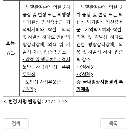
- 뇌혈관결손에 의한 2차
- 뇌혈관결손에 의한 2
증상 및 변성 또는 퇴행성
차 증상 및 변성 또는 퇴
뇌기질성 정신증후군 :기
행성 뇌기질성 정신증후
억력저하와 착란, 의욕
군 :기억력저하와 착란,
및 자발성 저하로 인한 방
의욕 및 자발성 저하로
효능·
향감각장애, 의욕 및 자
인한 방향감각장애, 의
발성 저하, 집중력 감소
욕 및 자발성 저하, 집중
효과
- 감정 및 행동변화 : 정서
력 감소
불안, 자극과민성, 주위
- <삭제>
무관심
- <삭제>
- 노인성 가성우울증
☆ 국내임상시험결과 추
<추가>
가제출
3. 변경 사항 반영일 :
2021.7.28
검색
목록