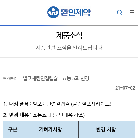
제품소식
제품관련 소식을 알려드립니다
알포세틴연질캡슐 - 효능효과 변경
허가변경
21-07-02
1. 대상 품목 :
알포세틴연질캡슐 (콜린알포세레이트)
2. 변경 내용 :
효능효과 (하단내용 참조)
구분
기허가사항
변경 사항