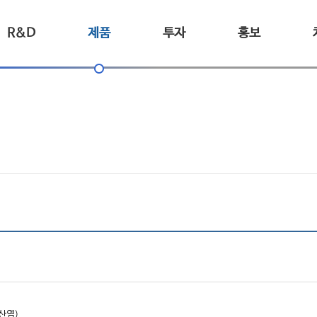
R&D
제품
투자
홍보
산염)