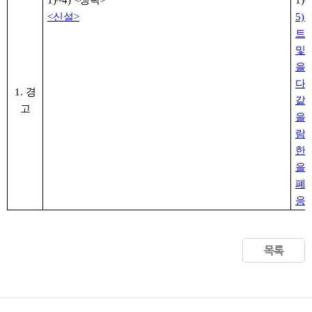
1)~4) <
생략
>
1)~
<
신설
>
5)
트
및
을
다
.
1. 경
같
고
을 
람
한
을
폐
응
’
목록