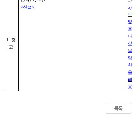
1)~4) <
생략
>
1)~
<
신설
>
5)
트
및
을
다
.
1. 경
같
고
을 
람
한
을
폐
응
’
목록