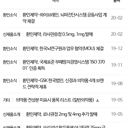
제목
날짜
환인제약-와이브레인, 뇌파진단시스템 공동사업 계
환인소식
20-02
약 체결
환인제약, 라사핀®정 0.5mg, 1mg 발매
20-02
신제품소개
환인제약, 한국뇌연구원과 업무 협약(MOU) 체결
19-12
환인소식
환인제약, 국제표준 부패방지경영시스템 'ISO 370
환인소식
19-11
01' 인증 획득
환인제약-GSK 한국법인, 신경과 의약품 4개 브랜
환인소식
19-08
드 전략적 제휴
의약품 전성분 미표시 품목 리스트 (일반의약품)
19-05
기타
환인제약, 로나큐정 2mg 및 4mg 추가 발매
19-05
신제품소개
환인제약, 오리지널 항우울제 아고틴정 25mg 급
신제품소개