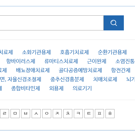
치료제
소화기관용제
호흡기치료제
순환기관용제
항바이러스제
류마티스치료제
근이완제
소염진통
료제
배뇨장애치료제
골다공증예방치료제
항전간제
수면, 자율신경조절제
중추신경흥분제
치매치료제
뇌
제
종합비타민제
외용제
의료기기
ㄹ
ㅁ
ㅂ
ㅅ
ㅇ
ㅈ
ㅊ
ㅋ
ㅌ
ㅍ
ㅎ