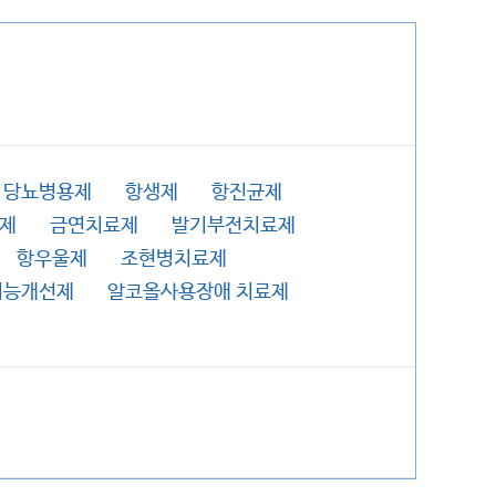
당뇨병용제
항생제
항진균제
제
금연치료제
발기부전치료제
항우울제
조현병치료제
기능개선제
알코올사용장애 치료제