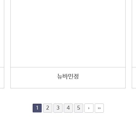
뉴바민정
2
3
4
5
1