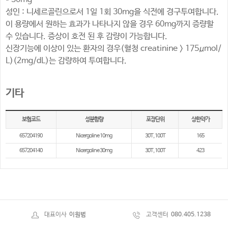
성인 : 니세르골린으로서 1일 1회 30mg을 식전에 경구투여합니다.
이 용량에서 원하는 효과가 나타나지 않을 경우 60mg까지 증량할
수 있습니다. 증상이 호전 된 후 감량이 가능합니다.
신장기능에 이상이 있는 환자의 경우(혈청 creatinine > 175μmol/
L)(2mg/dL)는 감량하여 투여합니다.
기타
보험코드
성분함량
포장단위
상한약가
657204190
Nicergoline 10mg
30T, 100T
165
657204140
Nicergoline 30mg
30T, 100T
423
대표이사
이원범
고객센터
080.405.1238