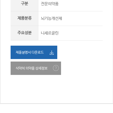
구분
전문의약품
제품분류
뇌기능개선제
주요성분
니세르골린
제품설명서 다운로드
식약처 의약품 상세정보