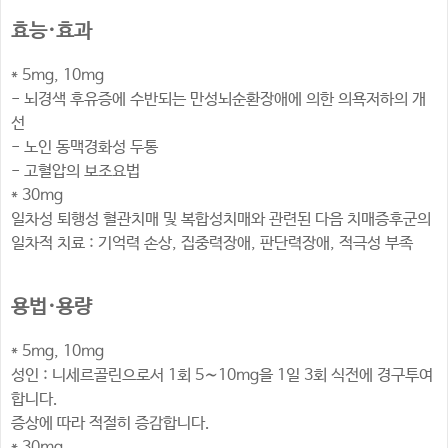
효능·효과
* 5mg, 10mg
- 뇌경색 후유증에 수반되는 만성뇌순환장애에 의한 의욕저하의 개
선
- 노인 동맥경화성 두통
- 고혈압의 보조요법
* 30mg
일차성 퇴행성 혈관치매 및 복합성치매와 관련된 다음 치매증후군의
일차적 치료 : 기억력 손상, 집중력장애, 판단력장애, 적극성 부족
용법·용량
* 5mg, 10mg
성인 : 니세르골린으로서 1회 5〜10mg을 1일 3회 식전에 경구투여
합니다.
증상에 따라 적절히 증감합니다.
* 30mg