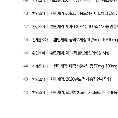
49
애즈유, 2중 기능성 건강기능식품 '애즈유 면역
환인소식
48
환인제약 x 애즈유, 몽모랑시 타트체리 콜라겐
환인소식
47
환인제약 자회사 애즈유, 100% 유기농 인증
환인소식
46
환인제약, 콤비로제정 10/5mg, 10/10mg,
신제품소개
45
환인제약, 제22회 환인정신의학상 시상
환인소식
44
환인제약, 데팍신®서방정 50mg, 100mg
신제품소개
43
환인제약, 2020년도 정기 승진인사 단행
환인소식
42
환인제약, 조현병 치료제 카리프라진 국내 독
환인소식