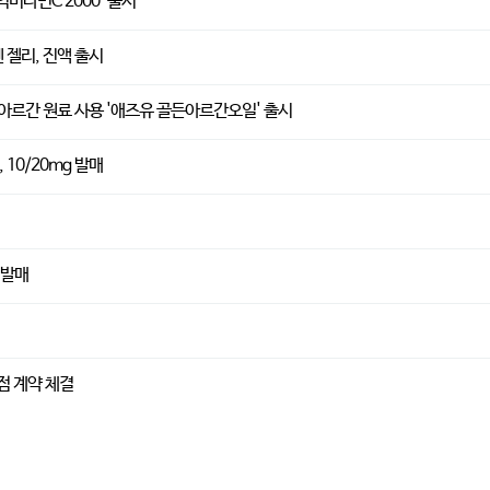
비타민C 2000' 출시
 젤리, 진액 출시
 아르간 원료 사용 '애즈유 골든아르간오일' 출시
 10/20mg 발매
 발매
점 계약 체결