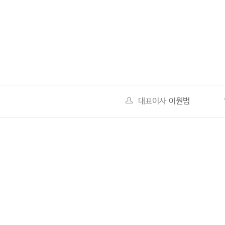
처음
맨끝
대표이사
이원범