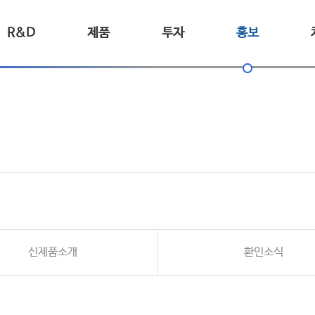
R&D
제품
투자
홍보
신제품소개
환인소식