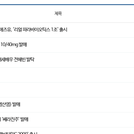
제목
애즈유, '리얼 파라바이오틱스 1조' 출시
 10/40mg 발매
 대세배우 전혜빈 발탁
염산염) 발매
‘쎄라진주’ 발매