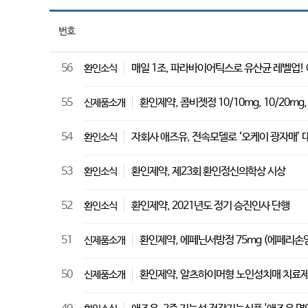
번호
56
매일 1조, 파라바이어틱스로 유산균 레벨업! 
환인소식
55
환인제약, 콤비젯정 10/10mg, 10/20mg,
신제품소개
54
자회사 애즈유, 전속모델로 ‘오케이 광자매’
환인소식
53
환인제약, 제23회 환인정신의학상 시상
환인소식
52
환인제약, 2021년도 정기 승진인사 단행
환인소식
51
환인제약, 에페닌서방정 75mg (에페리손
신제품소개
50
환인제약, 알츠하이머형 노인성치매 치료제 
신제품소개