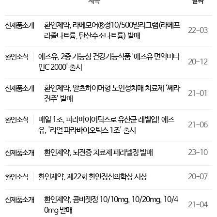
제목
날짜
환인제약, 라베모어®정10/500밀리그램(라베프
신제품소개
22-03
라졸나트륨, 탄산수소나트륨) 발매
애즈유, 2중 기능성 건강기능식품 '애즈유 면역비타
환인소식
20-12
민C 2000' 출시
환인제약, 알츠하이머형 노인성치매 치료제 ‘쎄라
신제품소개
21-01
진주’ 발매
매일 1조, 파라바이어틱스로 유산균 레벨업! 애즈
환인소식
21-06
유, '리얼 파라바이오틱스 1조' 출시
환인제약, 뇌전증 치료제 페라넬정 발매
23-10
신제품소개
환인제약, 제22회 환인정신의학상 시상
20-07
환인소식
환인제약, 콤비젯정 10/10mg, 10/20mg, 10/4
신제품소개
21-04
0mg 발매