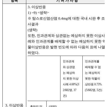
항목
기 허 가 사 항
3. 이상반응
1) ~9) <생략>
※ 탐스로신염산염 0.4mg에 대한 국내 시판 후 조
사결과
(생략)
또한, 인과관계와 상관없는 예상하지 못한 이상사
례와 인과관계를 배제할 수 없는 예상하지 못한 약
물이상반응은 발현 빈도에 따라 다음의 표에 나열
하였다.
인과관계
인과관계를
와
상관없
배제할 수 없
는
예상하
는 예상하지
지 못한 이상
못한 약물이
사례
4.69%(3
상반응
0.73%
2/682명, 37
(5/682명, 5건)
건)
3. 이상반응
흔하지 않
(생략)