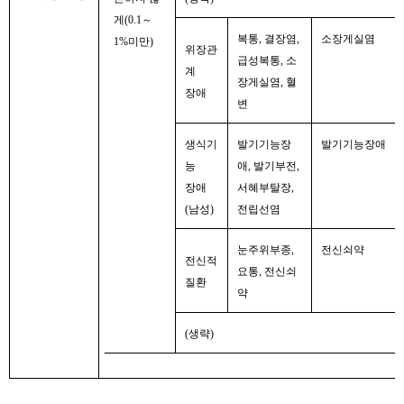
게(0.1～
복통, 결장염,
소장게실염
1%미만)
위장관
급성복통, 소
계
장게실염, 혈
장애
변
생식기
발기기능장
발기기능장애
능
애, 발기부전,
장애
서혜부탈장,
(남성)
전립선염
눈주위부종,
전신쇠약
전신적
요통, 전신쇠
질환
약
(생략)