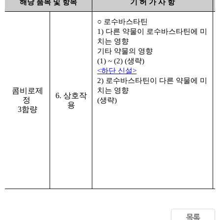
해당 품목 및 항목
기 허 가 사 항
○
로수바스타틴
1)
다른 약물이 로수바스타틴에 미
치는 영향
기타 약물의 영향
(1) ~ (2) (
생략
)
<
하단 신설
>
2)
로수바스타틴이 다른 약물에 미
콤비로제
치는 영향
6. 상호작
정
(
생략
)
용
3함량
목록