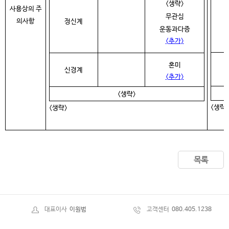
<
생략
>
사용상의 주
무관심
의사항
정신계
운동과다증
<
추가
>
혼미
신경계
<
추가
>
<
생략
>
<생략>
<생략>
목록
대표이사
이원범
고객센터
080.405.1238