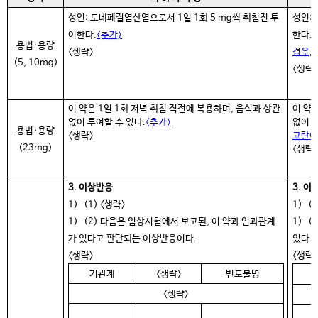
성인: 도네페질염산염으로서 1일 1회 5 mg씩 취침전 투
성인:
여한다.
<추가>
한다.
용법·용량
<생략>
경우, 
(5, 10mg)
<생략>
이 약은 1일 1회 저녁 취침 직전에 복용하며, 음식과 상관
이 약
없이 투여할 수 있다.
<추가>
없이 
용법·용량
<
생략>
교란이
(23mg)
<생략>
3. 이상반응
3. 이
1)-(1) <생략>
1)-(
1)-(2) 다음은 임상시험에서 보고된, 이 약과 인과관계
1)-
가 있다고 판단되는 이상반응이다.
있다고
<생략>
<생략>
기관계
<
생략
>
빈도불명
<
생략
>