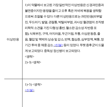
1)
이 약물에서 보고된 가장 일반적인 이상반응은 신경과민증과
불면증이지만 용량을 줄이고 오후 혹은 저녁에 복용을 생략함
으로써 조절될 수 있다
.
다른 이상반응으로는 과민반응
(
피부발
진
,
두드러기
,
발열
,
관절통
,
박탈피부염
,
괴사성 혈관염의 조직병
리학적 소견을 가진 다형성 홍반
,
혈소판 감소성 자반증 포
함
),
식욕부진
,
구역
,
어지러움
,
두근거림
,
두통
,
이상운동증
,
졸
이상반응
음
,
혈압 및 맥박의 상승 및 감소
,
빈맥
,
협심증
,
심부정맥
,
복통
,
장
기간 투여 중 체중 감소
, <
신설
>
등이 있었다
.
뚜렛 증후군이 드물
게 보고되었다
.
중독성 정신병이 보고되었다
.
<
생략
>
2)~3) <
생략
>
1)~5) <
생략
>
<
신설
>