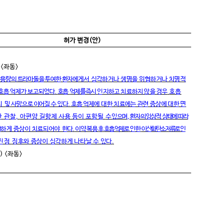
허가 변경
(
안
)
 <
좌동
>
용량의 트라마돌을 투여한 환자에게서
심각하거나 생명을 위협하거나 치명적
호흡 억제가 보고되었다
.
호흡
억제를 즉시
인지하고 치료하지 않을 경우
호흡
지
및 사망으로 이어질 수 있다
.
호흡 억제에
대한 치료에는 관련 증상에 대한 면
한
관찰
,
아편양 길항제 사용 등이 포함될
수 있으며
,
환자의 임상적
상태에 따라
절
하게 증상이 치료되어야
한다
.
이 약 복용
후
호흡 억제
로
인한
이산화탄소 저류로
인
진정
징후와 증상이 심각하게 나타날 수 있다
.
) <
좌동
>