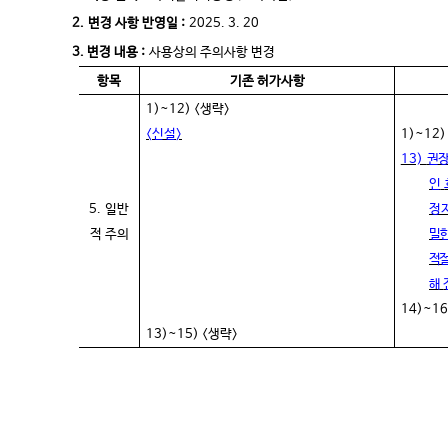
2.
변경 사항 반영일 :
2025. 3. 20
3. 변경 내용 :
사용상의 주의사항 변경
항목
기존 허가사항
1)~12) <
생략
>
<
신설
>
1)~12)
13)
권장
인
5.
일반
정
적 주의
밀
적
해
14)~16
13)~15) <
생략
>