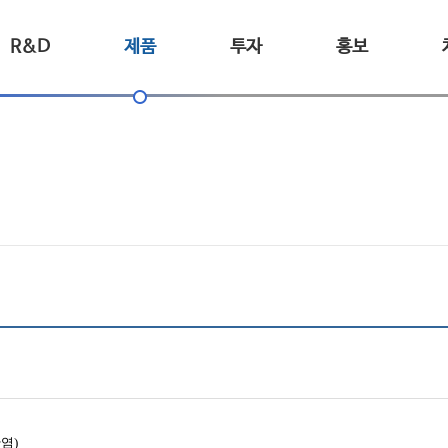
R&D
제품
투자
홍보
산염
)