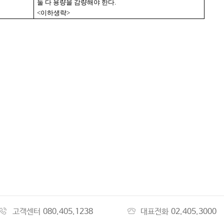
둘 다 용량을 감량해야 한다
.
<
이하생략
>
고객센터
080.405.1238
대표전화
02.405.3000