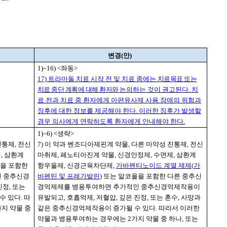
변경(안)
1)~16) <
좌동
>
17)
트라마돌 치료 시작 전 및 치료 중에는
치료목표 또는
치료 중단 계획에 대해 환자와
논의하는 것이 권고된다
.
치
료 전과 치료 중 환자에게 아편유사제 사용 장애의 위험과
징후에 대한 정보를 제공해야 한다
.
이러한 징후가 발생할
경우 의사에게 연락하도록 환자에게 안내해야 한다
.
1)~6) <
생략
>
진통제
,
전신
7)
이 약과 벤조디아제핀계 약물
,
다른 마약성 진통제
,
전신
제
,
삼환계
마취제
,
페노티아진계 약물
,
신경안정제
,
수면제
,
삼환계
을 포함한
항우울제
,
신경근육차단제
,
가바펜티노이드 계열 제제
(
가
인 중추신경
바펜틴 및 프레가발린
)
또는 알코올을 포함한 다른 중추신
진정
,
또는
경억제제를 병용투여하면 추가적인 중추신경억제작용이
수 있다
.
따
유발되고
,
호흡억제
,
저혈압
,
깊은 진정
,
또는 혼수
,
사망과
가지 약물 중
같은 중추신경억제작용이 증가될 수 있다
.
따라서 이러한
약물과 병용투여하는 경우에는
2
가지 약물 중 하나
,
또는