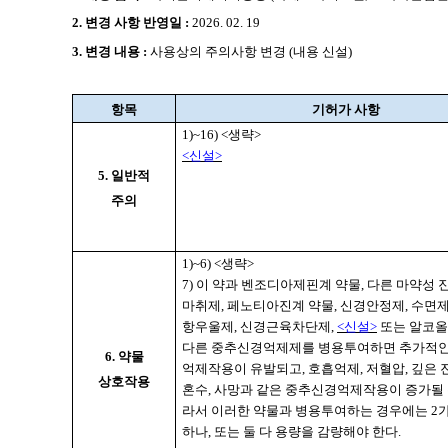
2.
변경 사항 반영일 :
2026. 02. 19
3. 변경 내용 :
사용상의 주의사항 변경 (내용 신설)
항목
기허가 사항
1)~16) <
생략
>
<
신설
>
5. 일반적
주의
1)~6) <
생략
>
7)
이 약과 벤조디아제핀계 약물
,
다른 마약성 
마취제
,
페노티아진계 약물
,
신경안정제
,
수면
항우울제
,
신경근육차단제
,
<
신설
>
또는 알코올
다른 중추신경억제제를 병용투여하면 추가적
6. 약물
억제작용이 유발되고
,
호흡억제
,
저혈압
,
깊은 
상호작용
혼수
,
사망과 같은 중추신경억제작용이 증가될 
라서 이러한 약물과 병용투여하는 경우에는
2
하나
,
또는 둘 다 용량을 감량해야 한다
.