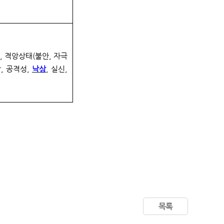
, 격앙상태(불안, 자극
각, 공격성,
낙상
, 실신,
목록