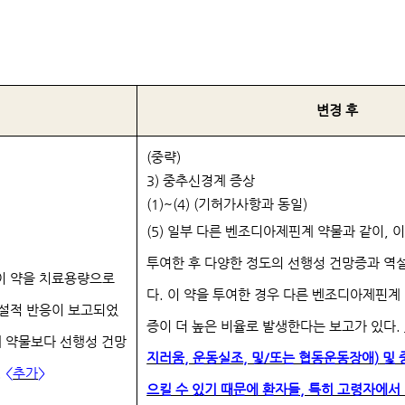
변경 후
(중략)
3) 중추신경계 증상
(1)~(4) (기허가사항과 동일)
(5) 일부 다른 벤조디아제핀계 약물과 같이, 
투여한 후 다양한 정도의 선행성 건망증과 역
 이 약을 치료용량으로
다. 이 약을 투여한 경우 다른 벤조디아제핀계
역설적 반응이 보고되었
증이 더 높은 비율로 발생한다는 보고가 있다.
계 약물보다 선행성 건망
지러움, 운동실조, 및/또는 협동운동장애)
및 
.
<
추가
>
으킬 수 있기 때문에 환자들, 특히 고령자에서