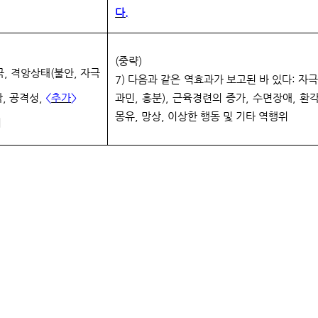
다.
(중략)
극, 격앙상태(불안, 자극
7)
다음과 같은 역효과가 보고된 바 있다: 자극
각, 공격성,
<
추가
>
과민, 흥분), 근육경련의 증가, 수면장애, 환
몽유, 망상, 이상한 행동 및 기타 역행위
위