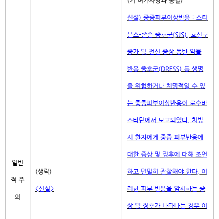
(기 허가사항과 동일)
신설) 중증피부이상반응 : 스티
븐스-존슨 증후군(SJS), 호산구
증가 및 전신 증상 동반 약물
반응 증후군(DRESS) 등 생명
을 위협하거나 치명적일 수 있
는 중증피부이상반응이 로수바
스타틴에서 보고되었다. 처방
시 환자에게 중증 피부반응에
대한 증상 및 징후에 대해 조언
일반
(생략)
하고 면
밀히 관찰해야 한다. 이
적 주
<신설>
러한 피부 반응을 암시하는 증
의
상 및 징후가 나타나는 경우 이